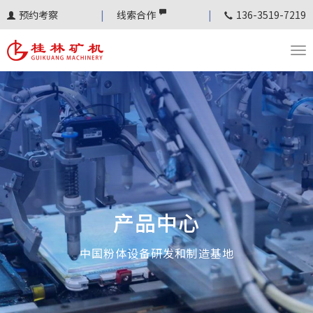
预约考察
线索合作
136-3519-7219
T
o
g
g
l
e
n
a
v
产品中心
i
g
中国粉体设备研发和制造基地
a
t
i