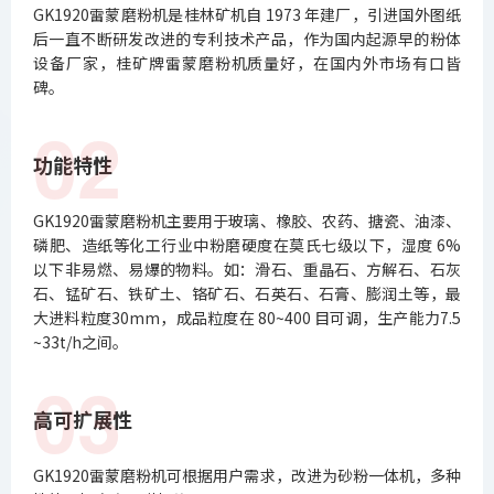
GK1920雷蒙磨粉机是桂林矿机自 1973 年建厂，引进国外图纸
后一直不断研发改进的专利技术产品，作为国内起源早的粉体
设备厂家，桂矿牌雷蒙磨粉机质量好，在国内外市场有口皆
碑。
02
功能特性
GK1920雷蒙磨粉机主要用于玻璃、橡胶、农药、搪瓷、油漆、
磷肥、造纸等化工行业中粉磨硬度在莫氏七级以下，湿度 6%
以下非易燃、易爆的物料。如：滑石、重晶石、方解石、石灰
石、锰矿石、铁矿土、铬矿石、石英石、石膏、膨润土等，最
大进料粒度30mm，成品粒度在 80~400 目可调，生产能力7.5
~33t/h之间。
03
高可扩展性
GK1920雷蒙磨粉机可根据用户需求，改进为砂粉一体机，多种