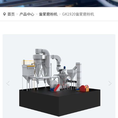
o
n
首页
产品中心
雷蒙磨粉机
GK1920雷蒙磨粉机
P
N
r
e
e
x
v
t
i
o
u
s