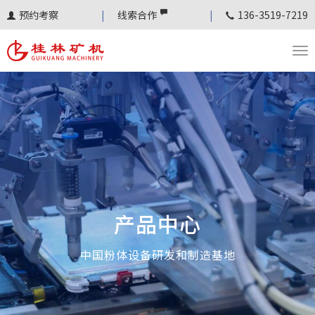
预约考察
线索合作
136-3519-7219
T
o
g
g
l
e
n
a
v
产品中心
i
g
中国粉体设备研发和制造基地
a
t
i