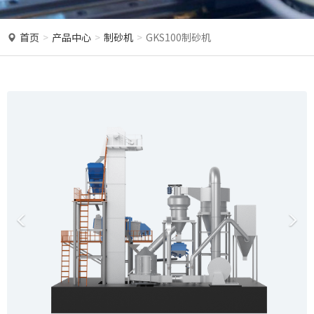
o
n
首页
产品中心
制砂机
GKS100制砂机
P
N
r
e
e
x
v
t
i
o
u
s